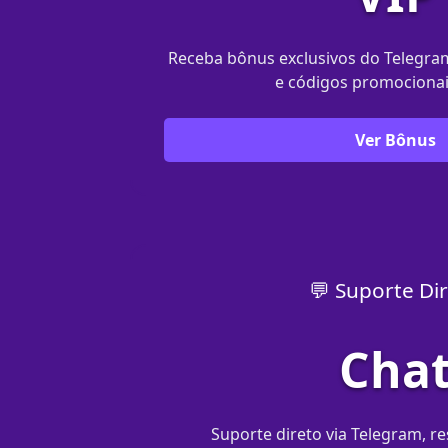
Receba bônus exclusivos do Telegra
e códigos promocionai
Ver Bônus
💬 Suporte Di
Cha
Suporte direto via Telegram, r