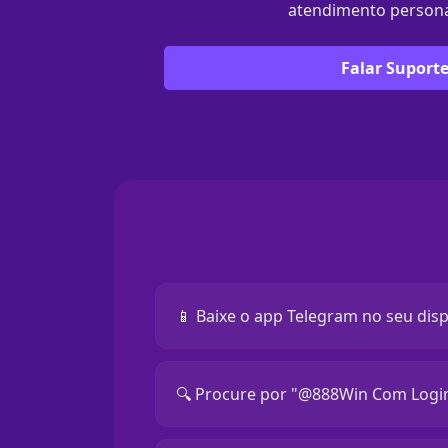
atendimento persona
Falar Suport
📱 Baixe o app Telegram no seu disp
🔍 Procure por "@888Win Com Login