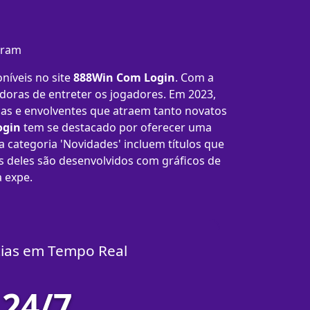
gram
níveis no site
888Win Com Login
. Com a
doras de entreter os jogadores. Em 2023,
cas e envolventes que atraem tanto novatos
ogin
tem se destacado por oferecer uma
 categoria 'Novidades' incluem títulos que
os deles são desenvolvidos com gráficos de
a expe.
cias em Tempo Real
24/7