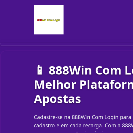
📱 888Win Com L
Melhor Platafor
Apostas
Cadastre-se na 888Win Com Login para
cadastro e em cada recarga. Com a 888