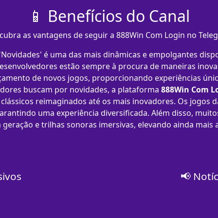
📱 Benefícios do Canal
cubra as vantagens de seguir a 888Win Com Login no Tele
'Novidades' é uma das mais dinâmicas e empolgantes dispo
desenvolvedores estão sempre à procura de maneiras inova
nçamento de novos jogos, proporcionando experiências úni
adores buscam por novidades, a plataforma
888Win Com L
 clássicos reimaginados até os mais inovadores. Os jogos da
arantindo uma experiência diversificada. Além disso, muit
 geração e trilhas sonoras imersivas, elevando ainda mais 
sivos
📢 Notí