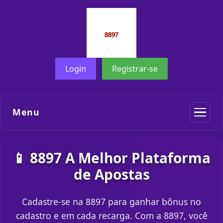
Login
Registrar-se
Menu
📱 8897 A Melhor Plataforma
de Apostas
Cadastre-se na 8897 para ganhar bônus no
cadastro e em cada recarga. Com a 8897, você