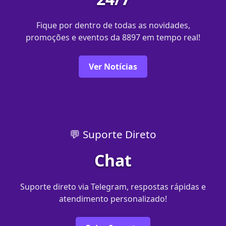
Fique por dentro de todas as novidades,
promoções e eventos da 8897 em tempo real!
Ver Notícias
💬 Suporte Direto
Chat
Suporte direto via Telegram, respostas rápidas e
atendimento personalizado!