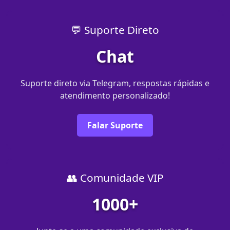
💬 Suporte Direto
Chat
Suporte direto via Telegram, respostas rápidas e
atendimento personalizado!
Falar Suporte
👥 Comunidade VIP
1000+