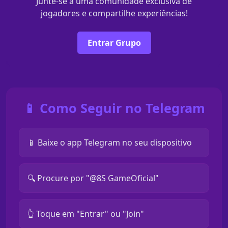
Junte-se a uma comunidade exclusiva de
jogadores e compartilhe experiências!
Entrar Grupo
📱 Como Seguir no Telegram
📱 Baixe o app Telegram no seu dispositivo
🔍 Procure por "@8S GameOficial"
👆 Toque em "Entrar" ou "Join"