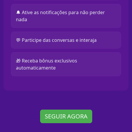
🔔 Ative as notificações para não perder
nada
💬 Participe das conversas e interaja
🎁 Receba bônus exclusivos
automaticamente
SEGUIR AGORA