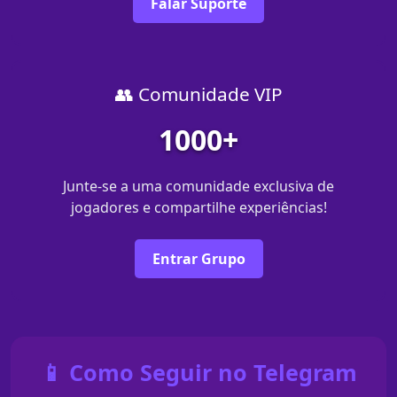
Falar Suporte
👥 Comunidade VIP
1000+
Junte-se a uma comunidade exclusiva de
jogadores e compartilhe experiências!
Entrar Grupo
📱 Como Seguir no Telegram