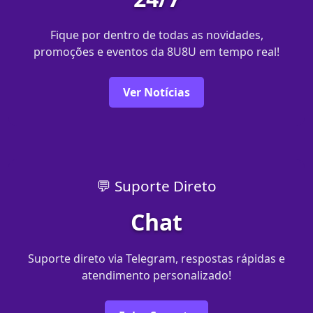
Fique por dentro de todas as novidades,
promoções e eventos da 8U8U em tempo real!
Ver Notícias
💬 Suporte Direto
Chat
Suporte direto via Telegram, respostas rápidas e
atendimento personalizado!