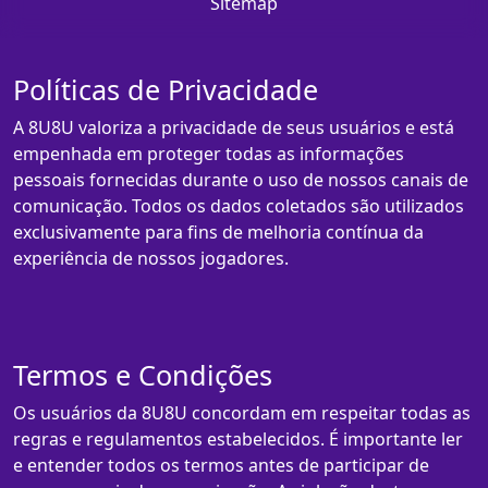
Sitemap
Políticas de Privacidade
A 8U8U valoriza a privacidade de seus usuários e está
empenhada em proteger todas as informações
pessoais fornecidas durante o uso de nossos canais de
comunicação. Todos os dados coletados são utilizados
exclusivamente para fins de melhoria contínua da
experiência de nossos jogadores.
Termos e Condições
Os usuários da 8U8U concordam em respeitar todas as
regras e regulamentos estabelecidos. É importante ler
e entender todos os termos antes de participar de