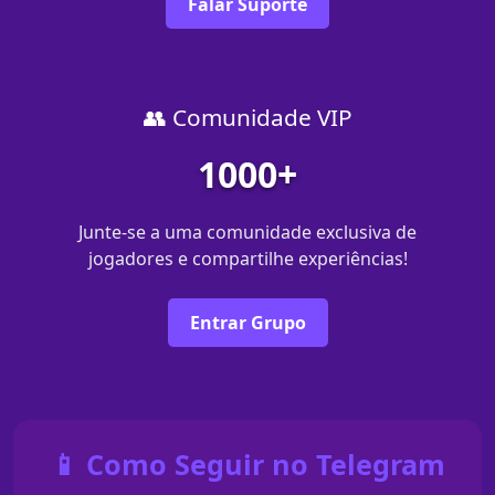
Falar Suporte
👥 Comunidade VIP
1000+
Junte-se a uma comunidade exclusiva de
jogadores e compartilhe experiências!
Entrar Grupo
📱 Como Seguir no Telegram