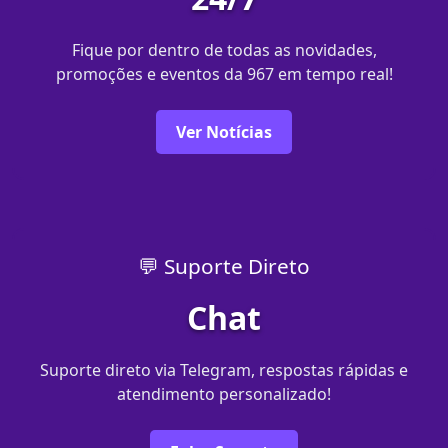
Fique por dentro de todas as novidades,
promoções e eventos da 967 em tempo real!
Ver Notícias
💬 Suporte Direto
Chat
Suporte direto via Telegram, respostas rápidas e
atendimento personalizado!