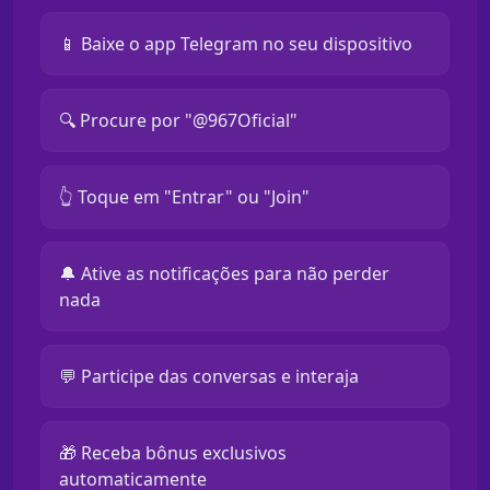
📱 Baixe o app Telegram no seu dispositivo
🔍 Procure por "@967Oficial"
👆 Toque em "Entrar" ou "Join"
🔔 Ative as notificações para não perder
nada
💬 Participe das conversas e interaja
🎁 Receba bônus exclusivos
automaticamente