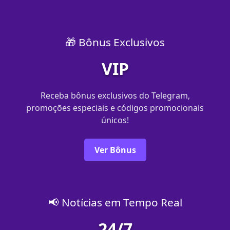
🎁 Bônus Exclusivos
VIP
Receba bônus exclusivos do Telegram,
promoções especiais e códigos promocionais
únicos!
Ver Bônus
📢 Notícias em Tempo Real
24/7